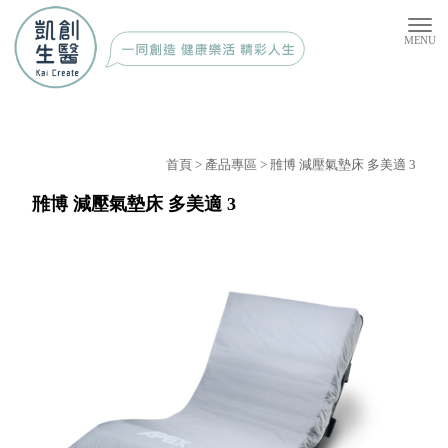
首頁
>
產品專區
> 雃博 減壓氣墊床 多美適 3
雃博 減壓氣墊床 多美適 3