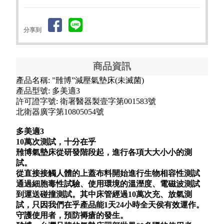
分享到
商品資訊
產品名稱: ”雃博”減壓氣墊床(未滅菌)
產品型號: 多美適3
許可證字號: 衛署醫器製壹字第001583號
北衛器廣字第10805054號
多美適3
10
萬次測試，十分在乎
雃博氣墊床從研發階段起，進行各項大大小小的測
試。
從直接接觸人體的上蓋布料開始進行生物相容性測試
通過細胞毒性試驗、使用環境的溫溼度、電磁波測試
到運送碰撞測試。其中床管經過10
萬次充、放氣測
試，只因我們在乎產品能1
天24
小時全天侯有效運作。
守護使用者，預防褥瘡的發生。