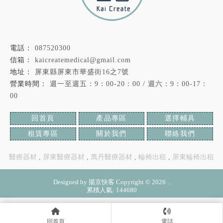
087520300
kaicreatemedical@gmail.com
屏東縣屏東市華盛街16之7號
週一至週五：9：00-20：00 / 週六：9：00-17：
00
回首頁
產品專區
選擇輔具
租賃專區
關於我們
聯絡我們
醫療器材
屏東醫療器材
萬丹醫療器材
輪椅出租
屏東輪椅出租
Designed by
揚京快客
Copyright © 2026
..
累積人氣: 144680
回首頁
電話