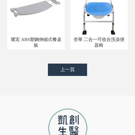
耀宏 ABS塑鋼伸縮式餐桌
杏華 二合一可收合洗澡便
板
器椅
上一頁