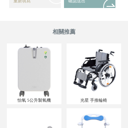
怡氧 5公升製氧機
光星 手推輪椅