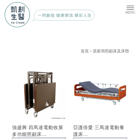
首頁
> 居家用照顧床及床墊
強盛興 四馬達電動收展
亞護倍愛 三馬達電動養
多功能照顧床
護床