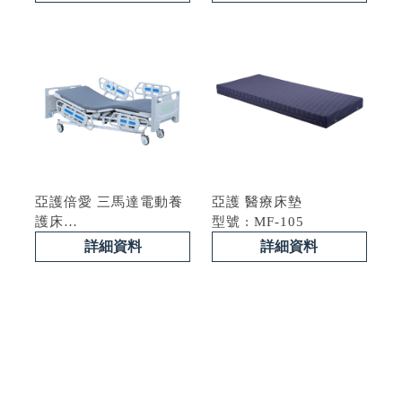
亞護倍愛 三馬達電動養
亞護 醫療床墊
護床
型號 : MF-105
型號 : BL-BHR63
詳細資料
詳細資料