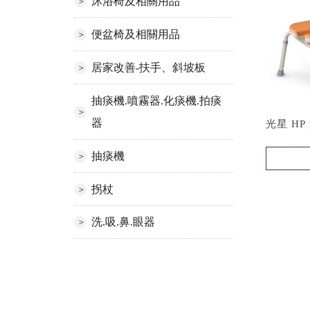
沐浴椅及相關用品
便盆椅及相關用品
居家改善-扶手、斜坡板
抽痰機.噴霧器.化痰機.拍痰
器
光星 H
抽痰機
拐杖
洗.吸.鼻.眼器