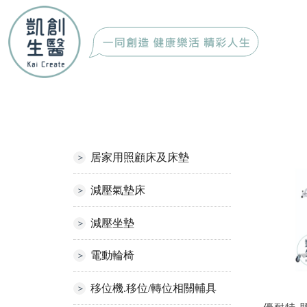
居家用照顧床及床墊
減壓氣墊床
減壓坐墊
電動輪椅
移位機.移位/轉位相關輔具