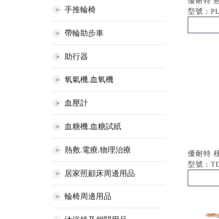
優耐特 
手推輪椅
型號 : P
帶輪助步車
助行器
氧氣機.血氧機
血壓計
血糖機.血糖試紙
熱敷.電療.物理治療
優耐特 
型號 : T
居家照顧床周邊用品
輪椅周邊用品