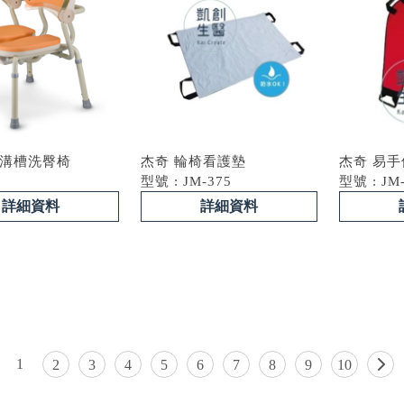
P 溝槽洗臀椅
杰奇 輪椅看護墊
杰奇 易
型號 : JM-375
型號 : JM
詳細資料
詳細資料
1
2
3
4
5
6
7
8
9
10