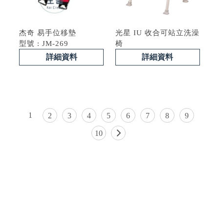
杰奇 易手位移墊
光星 IU 收合可站立洗澡
型號 : JM-269
椅
詳細資料
詳細資料
1
2
3
4
5
6
7
8
9
10