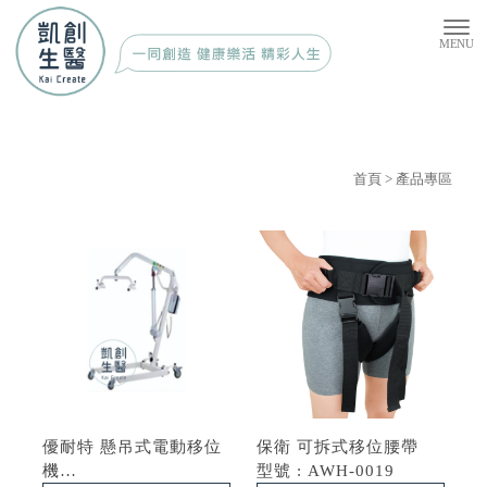
首頁
> 產品專區
優耐特 懸吊式電動移位
保衛 可拆式移位腰帶
機
型號 : AWH-0019