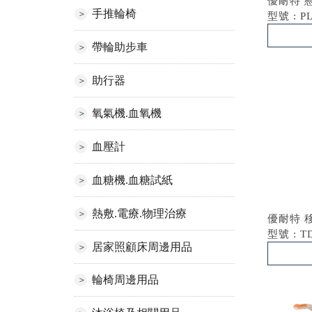
優耐特 
手推輪椅
型號 : P
帶輪助步車
助行器
氧氣機.血氧機
血壓計
血糖機.血糖試紙
熱敷.電療.物理治療
優耐特 
型號 : T
居家照顧床周邊用品
輪椅周邊用品