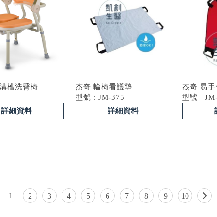
P 溝槽洗臀椅
杰奇 輪椅看護墊
杰奇 易
型號 : JM-375
型號 : JM
詳細資料
詳細資料
1
2
3
4
5
6
7
8
9
10