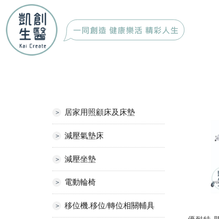
居家用照顧床及床墊
減壓氣墊床
減壓坐墊
電動輪椅
移位機.移位/轉位相關輔具