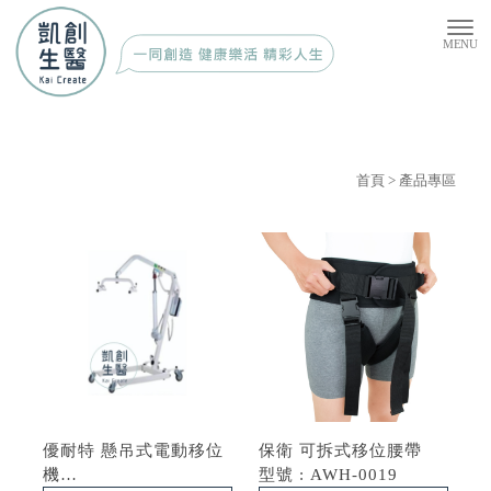
首頁
> 產品專區
優耐特 懸吊式電動移位
保衛 可拆式移位腰帶
機
型號 : AWH-0019