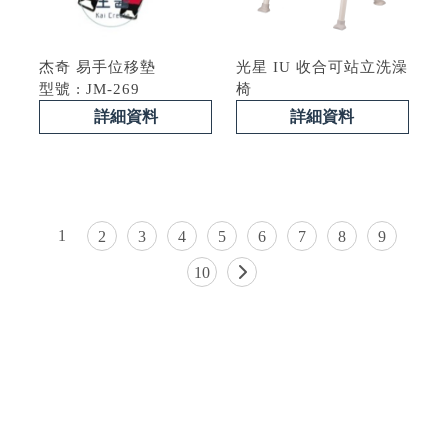
杰奇 易手位移墊
光星 IU 收合可站立洗澡
型號 : JM-269
椅
詳細資料
詳細資料
1
2
3
4
5
6
7
8
9
10