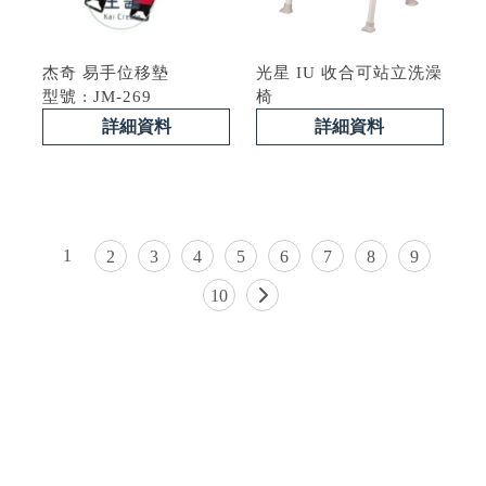
杰奇 易手位移墊
光星 IU 收合可站立洗澡
型號 : JM-269
椅
詳細資料
詳細資料
1
2
3
4
5
6
7
8
9
10